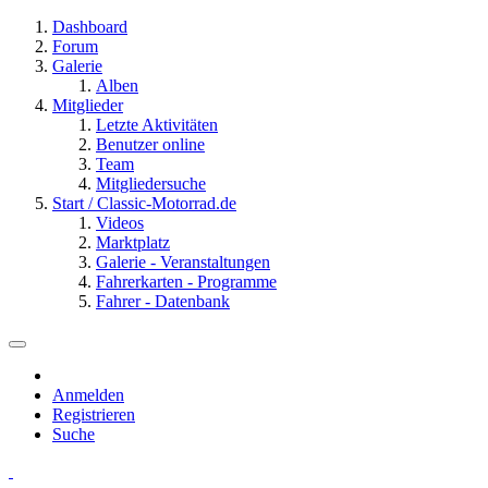
Dashboard
Forum
Galerie
Alben
Mitglieder
Letzte Aktivitäten
Benutzer online
Team
Mitgliedersuche
Start / Classic-Motorrad.de
Videos
Marktplatz
Galerie - Veranstaltungen
Fahrerkarten - Programme
Fahrer - Datenbank
Anmelden
Registrieren
Suche