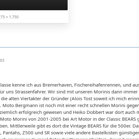
75 × 1.750
:03
Klasse kenne ich aus Bremerhaven, Fischereihafenrennen, und aus
für uns Strassenfahrer. Wir sind mit unseren Morinis dann imme
die alten Viertakter der Gründer (Alois Tost soweit ich mich eri
 Moto Bergmann ist noch mit einer recht schnellen Morini gegen
ziemlich erfolgreich gewesen und Heiko Dobbert war dort auch ma
to Morini von 2001-2005 bei Art Motor in der Classic BEARS gef
ben. Mittlerweile gibt es dort die Vintage BEARS für die 500er. Da
 Pantahs, Z500 und SR sowie viele andere Bastelkisten günstige