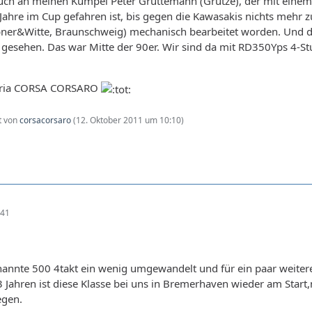
auch an meinen Kumpel Peter Grüttemann (Grütze), der mit ein
 Jahre im Cup gefahren ist, bis gegen die Kawasakis nichts mehr
ibner&Witte, Braunschweig) mechanisch bearbeitet worden. Und d
r gesehen. Das war Mitte der 90er. Wir sind da mit RD350Yps 4-
eria CORSA CORSARO
zt von
corsacorsaro
(
12. Oktober 2011 um 10:10
)
:41
nannte 500 4takt ein wenig umgewandelt und für ein paar weiter
3 Jahren ist diese Klasse bei uns in Bremerhaven wieder am Start,m
egen.