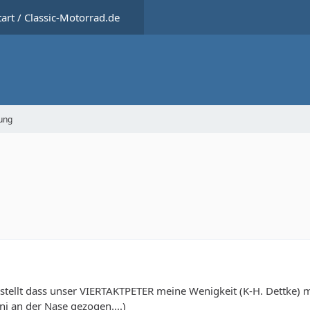
tart / Classic-Motorrad.de
ung
gestellt dass unser VIERTAKTPETER meine Wenigkeit (K-H. Dettke)
i an der Nase gezogen....)