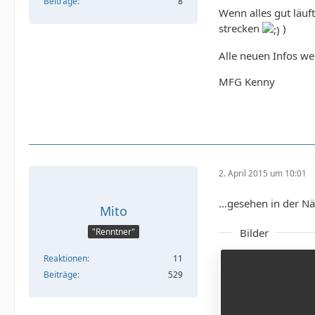
Beiträge
8
Wenn alles gut läuf
strecken
)
Alle neuen Infos we
MFG Kenny
2. April 2015 um 10:01
...gesehen in der N
Mito
Bilder
"Renntner"
Reaktionen
11
Beiträge
529