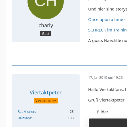
Und hier sind stor
Once upon a time -
charly
SCHRECK im Training
Gast
A guats Naechtle n
17. Juli 2010 um 19:26
Hallo Viertaktfans,
Viertaktpeter
Gruß Viertaktpeter
Viertaktpeter
Bilder
Reaktionen
23
Beiträge
133