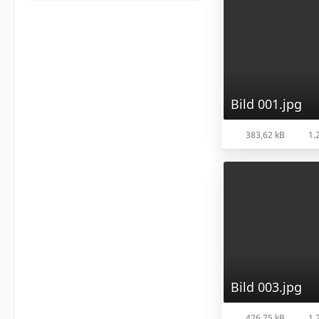
Bild 001.jpg
383,62 kB
1.2
Bild 003.jpg
426,75 kB
1.2