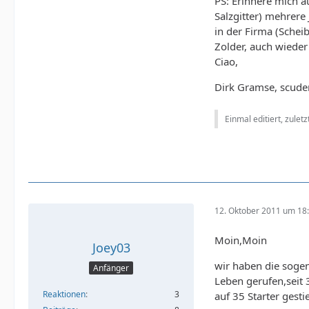
PS: Erinnere mich 
Salzgitter) mehrere
in der Firma (Sche
Zolder, auch wiede
Ciao,
Dirk Gramse, scud
Einmal editiert, zulet
12. Oktober 2011 um 18
Moin,Moin
Joey03
wir haben die soge
Anfänger
Leben gerufen,seit 
Reaktionen
3
auf 35 Starter gesti