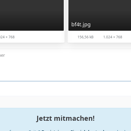
bf4t.jpg
024 × 768
156,56 kB
1.024 × 768
ner
Jetzt mitmachen!