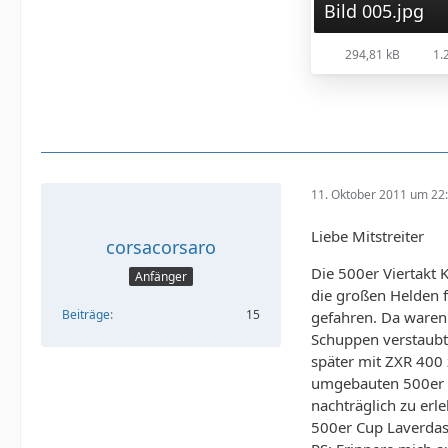
Bild 005.jpg
294,81 kB
1.2
11. Oktober 2011 um 22
Liebe Mitstreiter
corsacorsaro
Die 500er Viertakt 
Anfänger
die großen Helden 
Beiträge
15
gefahren. Da waren 
Schuppen verstaubt.
später mit ZXR 400 
umgebauten 500er Mo
nachträglich zu erle
500er Cup Laverdas,