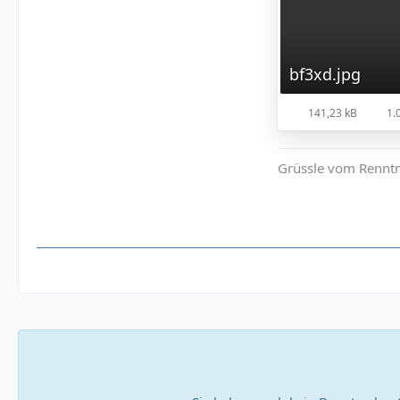
bf3xd.jpg
141,23 kB
1.
Grüssle vom Rennt