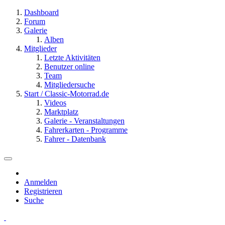
Dashboard
Forum
Galerie
Alben
Mitglieder
Letzte Aktivitäten
Benutzer online
Team
Mitgliedersuche
Start / Classic-Motorrad.de
Videos
Marktplatz
Galerie - Veranstaltungen
Fahrerkarten - Programme
Fahrer - Datenbank
Anmelden
Registrieren
Suche