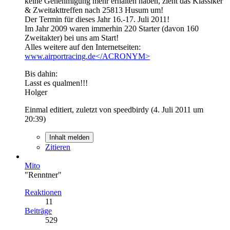
keine Genehmigung mehr erhalten haben, zieht das Klassiker
& Zweitakttreffen nach 25813 Husum um!
Der Termin für dieses Jahr 16.-17. Juli 2011!
Im Jahr 2009 waren immerhin 220 Starter (davon 160
Zweitakter) bei uns am Start!
Alles weitere auf den Internetseiten:
www.airportracing.de</ACRONYM>
Bis dahin:
Lasst es qualmen!!!
Holger
Einmal editiert, zuletzt von speedbirdy (
4. Juli 2011 um
20:39
)
Inhalt melden
Zitieren
Mito
"Renntner"
Reaktionen
11
Beiträge
529