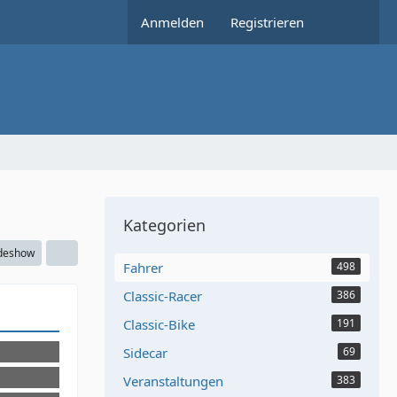
Anmelden
Registrieren
Kategorien
ideshow
Fahrer
498
Classic-Racer
386
Classic-Bike
191
Sidecar
69
Veranstaltungen
383