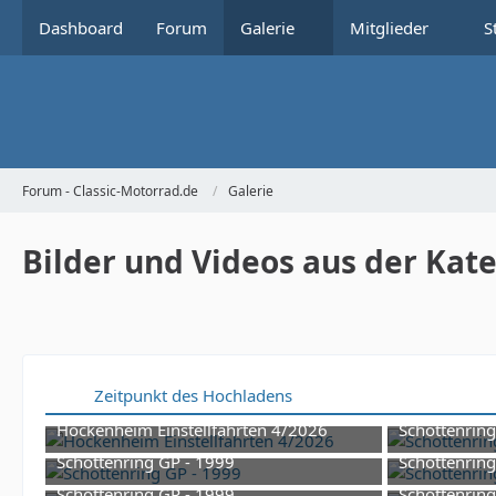
Dashboard
Forum
Galerie
Mitglieder
S
Forum - Classic-Motorrad.de
Galerie
Bilder und Videos aus der Kat
Zeitpunkt des Hochladens
Hockenheim Einstellfahrten 4/2026
Schottenring
10. Mai 2026 um 20:08
9. Fe
Schottenring GP - 1999
Schottenring
1
9. Februar 2026 um 09:53
9. Fe
Schottenring GP - 1999
Schottenring