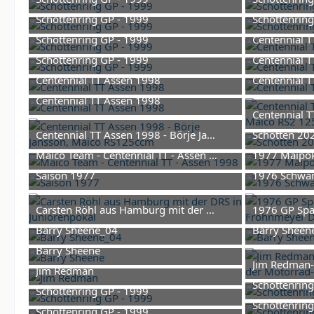
9. Februar 2026 um 09:53
9. Fe
Schottenring GP - 1999
Schottenring
9. Februar 2026 um 09:53
9. Fe
Schottenring GP - 1999
Centennial 
9. Februar 2026 um 09:53
1. Fe
Schottenring GP - 1999
Centennial 
9. Februar 2026 um 09:53
1. Fe
Centennial TT Assen 1998
Centennial 
1. Februar 2026 um 14:55
1. Fe
Centennial TT Assen 1998
Centennial 
1. Februar 2026 um 13:10
1. Fe
Centennial TT Assen 1998 - Börje Jansson, Maico RS125c
Schotten 20
1. Februar 2026 um 13:04
Maico Team - Centennial TT - Assen 1998
1977 Maipok
1. Februar 2026 um 09:11
23. O
Saison 1977
1976 Schwane
23. Oktober 2025 um 18:01
18. O
Carsten Röhl aus Hamburg mit der DRS in Juniorenpokal
1976 GP Spai
18. Oktober 2025 um 16:32
18. O
Barry Sheene_04
Barry Sheen
12. September 2025 um 16:40
12. S
Barry Sheene
Jim Redman-s
12. September 2025 um 16:40
Jim Redman
30. J
Schottenring
30. Juni 2025 um 07:53
Schottenring GP - 1999
9. Fe
1
Schottenring
9. Februar 2026 um 09:53
Schottenring GP - 1999