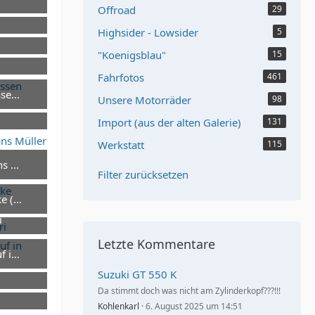
Offroad
29
Highsider - Lowsider
5
"Koenigsblau"
15
Fahrfotos
461
ssen 1998
Unsere Motorräder
98
Import (aus der alten Galerie)
131
Werkstatt
115
 Müller (CH), Xaver Tschannen (CH), Peter Frohnmeyer
Filter zurücksetzen
ke (Entwicklungsingenieur bei Maico)
i
Letzte Kommentare
f in Wunstorf
Suzuki GT 550 K
Da stimmt doch was nicht am Zylinderkopf???!!!
Kohlenkarl
6. August 2025 um 14:51