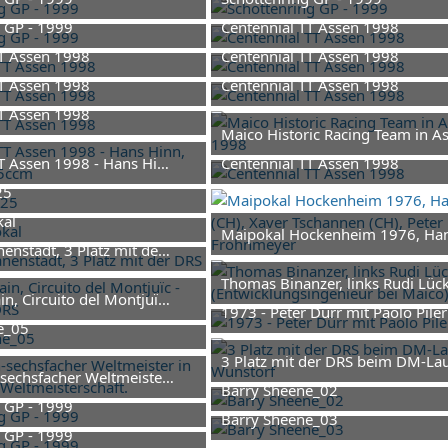
bruar 2026 um 09:53
9. Februar 2026 um 09:53
 GP - 1999
Centennial TT Assen 1998
bruar 2026 um 09:53
1. Februar 2026 um 13:10
TT Assen 1998
Centennial TT Assen 1998
bruar 2026 um 13:10
1. Februar 2026 um 13:10
TT Assen 1998
Centennial TT Assen 1998
bruar 2026 um 13:10
1. Februar 2026 um 13:08
TT Assen 1998
Maico Historic Racing Team in A
bruar 2026 um 13:08
1. Februar 2026 um 13:04
TT Assen 1998 - Hans Hinn, Maico RS2 125ccm
Centennial TT Assen 1998
bruar 2026 um 13:04
1. Februar 2026 um 13:04
cm
25
23. November 2025 um 17:03
al
Maipokal Hockenheim 1976, Hans
ktober 2025 um 18:01
nstadt, 3 Platz mit der DRS
23. Oktober 2025 um 18:21
ktober 2025 um 17:06
Thomas Binanzer, links Rudi Lüc
1
n, Circuito del Montjuïc - Frohnmeyer DRS
23. Oktober 2025 um 18:21
1973 - Peter Dürr mit Paolo Piler
ktober 2025 um 16:32
e_05
18. Oktober 2025 um 16:32
eptember 2025 um 16:40
3 Platz mit der DRS beim DM-Lau
echsfacher Weltmeister in der Motorrad-Weltmeisterschaft.
18. Oktober 2025 um 16:21
Barry Sheene_02
uni 2025 um 07:53
 GP - 1999
12. September 2025 um 16:40
Barry Sheene_03
1
bruar 2026 um 09:53
 GP - 1999
12. September 2025 um 16:40