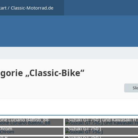
tart / Classic-Motorrad.de
gorie „Classic-Bike“
Sl
one Luciano Battisti_88
Suzuki GT 750 J und Kawasaki H 
i 2025 um 10:12
9. Februar 2026 um 16:08
 Chrom
Suzuki GT 750 J
ärz 2026 um 14:17
9. Februar 2026 um 16:01
50 B
Suzuki GT 750 J