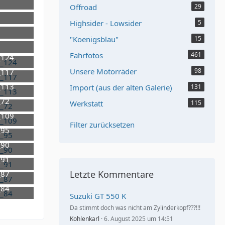
Offroad
29
Highsider - Lowsider
5
"Koenigsblau"
15
Fahrfotos
461
_124
Unsere Motorräder
98
_117
_113
Import (aus der alten Galerie)
131
_72
Werkstatt
115
_109
Filter zurücksetzen
_95
_90
_91
Letzte Kommentare
_87
_84
Suzuki GT 550 K
Da stimmt doch was nicht am Zylinderkopf???!!!
Kohlenkarl
6. August 2025 um 14:51