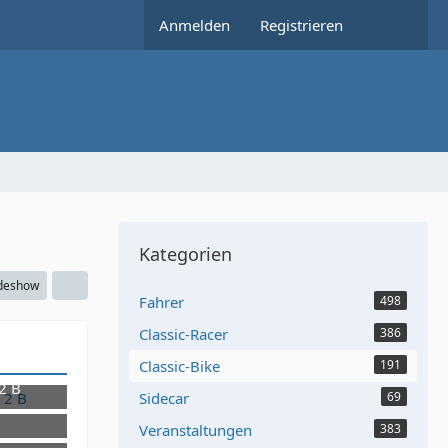
Anmelden
Registrieren
Kategorien
ideshow
Fahrer
498
Classic-Racer
386
Classic-Bike
191
2 B
Sidecar
69
Veranstaltungen
383