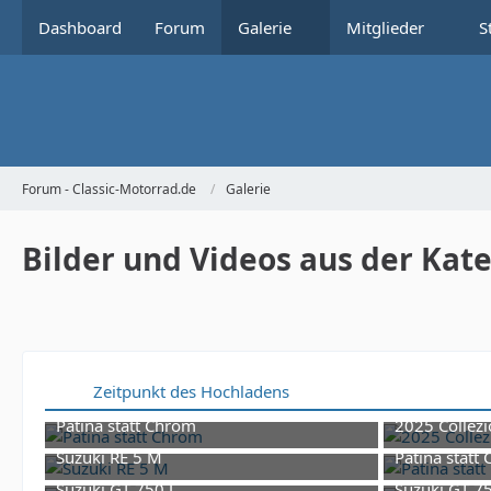
Dashboard
Forum
Galerie
Mitglieder
S
Forum - Classic-Motorrad.de
Galerie
Bilder und Videos aus der Kate
Zeitpunkt des Hochladens
Patina statt Chrom
2025 Collezi
16. März 2026 um 14:17
1. Jun
Suzuki RE 5 M
Patina statt
9. Februar 2026 um 15:47
16. M
Suzuki GT 750 J
Suzuki GT 7