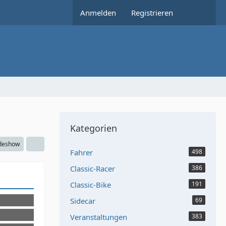
Anmelden
Registrieren
Kategorien
ideshow
Fahrer
498
Classic-Racer
386
Classic-Bike
191
Sidecar
69
7:17
Veranstaltungen
383
7:11