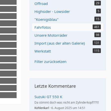
Offroad
29
Highsider - Lowsider
5
"Koenigsblau"
15
0:27
Fahrfotos
461
0:27
Unsere Motorräder
98
9:19
Import (aus der alten Galerie)
131
Werkstatt
115
Filter zurücksetzen
Letzte Kommentare
Suzuki GT 550 K
Da stimmt doch was nicht am Zylinderkopf???!!!
Kohlenkarl
6. August 2025 um 14:51