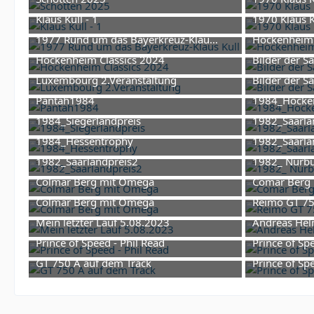
23. November 2025 um 17:03
26. J
Klaus Kull - 1
1970 Klaus K
26. Juni 2025 um 19:53
26. J
1977 Rund um das Bayerkreuz-Klaus Kull
Hockenheim 
26. Juni 2025 um 19:53
Hockenheim Classics 2024
Bilder der S
17. November 2024 um 10:27
Luxembourg 2.Veranstaltung
Bilder der S
17. November 2024 um 09:23
Pantah1984
1984_Hocke
10. Juni 2024 um 08:32
10. J
1984_Siegerlandpreis
1982_Saarla
10. Juni 2024 um 08:32
10. J
1984_Hessentrophy
1982_Saarla
10. Juni 2024 um 08:32
10. J
1982_Saarlandpreis2
1982_ Nürb
10. Juni 2024 um 08:32
10. J
Colmar Berg mit Omega
Comar Berg
2. Juni 2024 um 12:52
Colmar Berg mit Omega
Reimo GT 7
2. Juni 2024 um 12:52
Mein letzter Lauf 5.08.2023
Andreas Hel
14. Oktober 2023 um 23:48
13. F
Prince of Speed - Phil Read
Prince of Sp
7. Oktober 2022 um 10:04
7. Ok
GT 750 A auf dem Track
Prince of Sp
1
9. Februar 2026 um 15:27
7. Ok