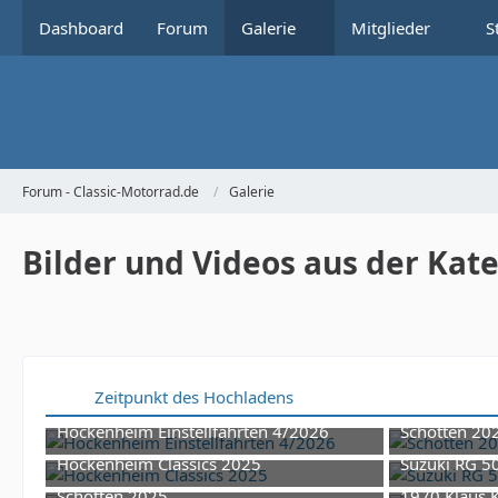
Dashboard
Forum
Galerie
Mitglieder
S
Forum - Classic-Motorrad.de
Galerie
Bilder und Videos aus der Kate
Zeitpunkt des Hochladens
Hockenheim Einstellfahrten 4/2026
Schotten 20
10. Mai 2026 um 20:08
Hockenheim Classics 2025
Suzuki RG 5
1
23. November 2025 um 17:13
2
Schotten 2025
1970 Klaus K