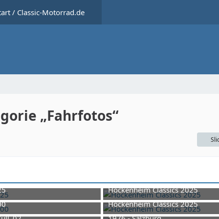
tart / Classic-Motorrad.de
gorie „Fahrfotos“
Sl
25
Hockenheim Classics 2025
23. November 2025 um 17:04
23. November 2025 um 1
00
Hockenheim Classics 2025
7. Juli 2025 um 09:38
23. November 2025 um 1
ull_02
1976 - Salzburg