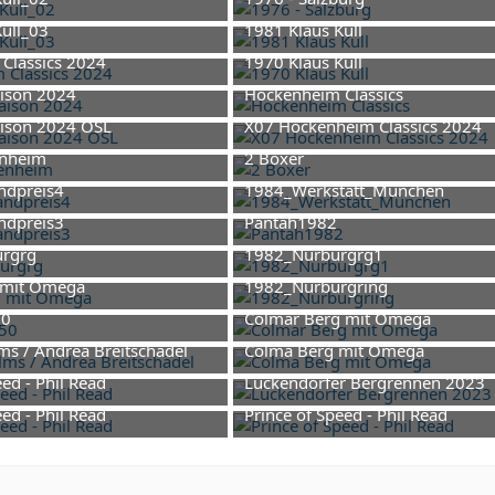
1
uni 2025 um 19:53
18. Oktober 2025 um 17:06
ull_03
1981 Klaus Kull
uni 2025 um 19:53
26. Juni 2025 um 19:53
Classics 2024
1970 Klaus Kull
17. November 2024 um 10:27
26. Juni 2025 um 19:53
aison 2024
Hockenheim Classics
17. November 2024 um 09:19
17. November 2024 um 1
aison 2024 OSL
X07 Hockenheim Classics 2024
17. November 2024 um 09:19
17. November 2024 um 1
nheim
2 Boxer
uni 2024 um 08:32
17. November 2024 um 0
ndpreis4
1984_Werkstatt_München
uni 2024 um 08:32
10. Juni 2024 um 08:32
ndpreis3
Pantah1982
uni 2024 um 08:32
10. Juni 2024 um 08:32
urgrg
1982_Nürburgrg1
uni 2024 um 08:32
10. Juni 2024 um 08:32
 mit Omega
1982_Nürburgring
2. Juni 2024 um 12:52
10. Juni 2024 um 08:32
50
Colmar Berg mit Omega
10. November 2023 um 11:52
2. Juni 2024 um 12:52
ms / Andrea Breitschädel
Colma Berg mit Omega
ebruar 2023 um 08:41
2. Juni 2024 um 12:52
eed - Phil Read
Lückendorfer Bergrennen 2023
tober 2022 um 10:04
20. August 2023 um 23:59
eed - Phil Read
Prince of Speed - Phil Read
1
tober 2022 um 10:04
7. Oktober 2022 um 10:04
1