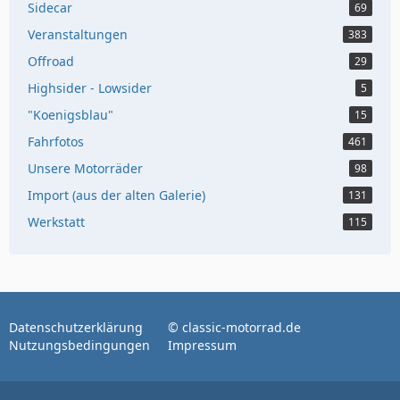
Sidecar
69
Veranstaltungen
383
Offroad
29
Highsider - Lowsider
5
"Koenigsblau"
15
Fahrfotos
461
Unsere Motorräder
98
Import (aus der alten Galerie)
131
Werkstatt
115
Datenschutzerklärung
© classic-motorrad.de
Nutzungsbedingungen
Impressum