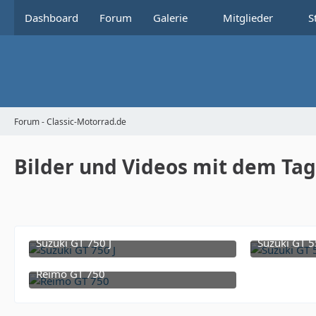
Dashboard
Forum
Galerie
Mitglieder
S
Forum - Classic-Motorrad.de
Bilder und Videos mit dem Tag
Suzuki GT 750 J
Suzuki GT 5
9. Februar 2026 um 16:01
Reimo GT 750
10. November 2023 um 11:52