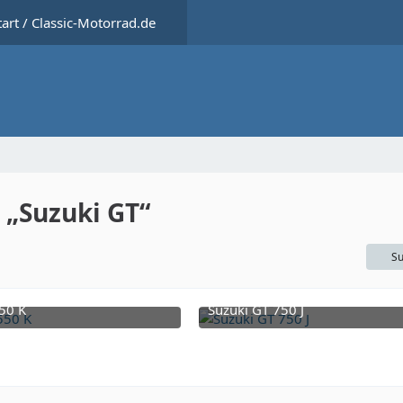
tart / Classic-Motorrad.de
 „Suzuki GT“
Su
50 K
Suzuki GT 750 J
27. Juli 2025 um 09:38
27. Juli 2025 um 09:38